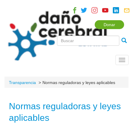
Donar
Toggl
navig
Transparencia
Normas reguladoras y leyes aplicables
Normas reguladoras y leyes
aplicables