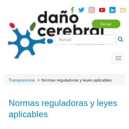
Donar
Toggl
navig
Transparencia
Normas reguladoras y leyes aplicables
Normas reguladoras y leyes
aplicables