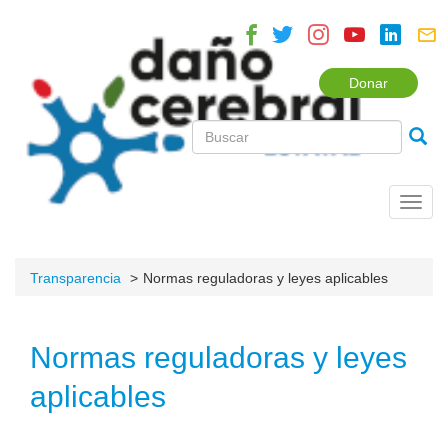
Donar
Toggl
navig
Transparencia
Normas reguladoras y leyes aplicables
Normas reguladoras y leyes
aplicables