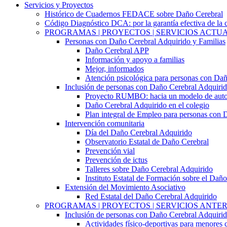
Servicios y Proyectos
Histórico de Cuadernos FEDACE sobre Daño Cerebral
Código Diagnóstico DCA: por la garantía efectiva de la c
PROGRAMAS | PROYECTOS | SERVICIOS ACTU
Personas con Daño Cerebral Adquirido y Familias
Daño Cerebral APP
Información y apoyo a familias
Mejor, informados
Atención psicológica para personas con Daño
Inclusión de personas con Daño Cerebral Adquiri
Proyecto RUMBO: hacia un modelo de auton
Daño Cerebral Adquirido en el colegio
Plan integral de Empleo para personas con 
Intervención comunitaria
Día del Daño Cerebral Adquirido
Observatorio Estatal de Daño Cerebral
Prevención vial
Prevención de ictus
Talleres sobre Daño Cerebral Adquirido
Instituto Estatal de Formación sobre el Dañ
Extensión del Movimiento Asociativo
Red Estatal del Daño Cerebral Adquirido
PROGRAMAS | PROYECTOS | SERVICIOS ANTE
Inclusión de personas con Daño Cerebral Adquiri
Actividades físico-deportivas para menores