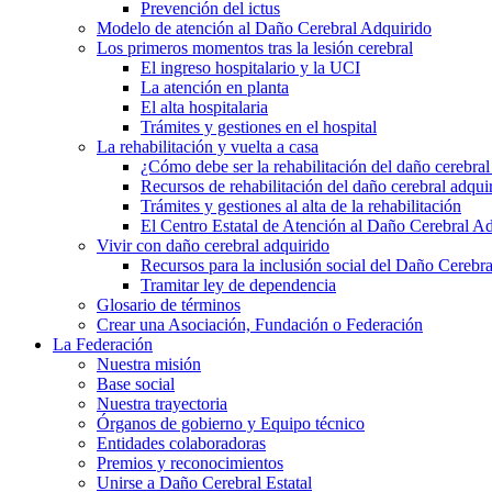
Prevención del ictus
Modelo de atención al Daño Cerebral Adquirido
Los primeros momentos tras la lesión cerebral
El ingreso hospitalario y la UCI
La atención en planta
El alta hospitalaria
Trámites y gestiones en el hospital
La rehabilitación y vuelta a casa
¿Cómo debe ser la rehabilitación del daño cerebral
Recursos de rehabilitación del daño cerebral adqui
Trámites y gestiones al alta de la rehabilitación
El Centro Estatal de Atención al Daño Cerebral A
Vivir con daño cerebral adquirido
Recursos para la inclusión social del Daño Cerebr
Tramitar ley de dependencia
Glosario de términos
Crear una Asociación, Fundación o Federación
La Federación
Nuestra misión
Base social
Nuestra trayectoria
Órganos de gobierno y Equipo técnico
Entidades colaboradoras
Premios y reconocimientos
Unirse a Daño Cerebral Estatal