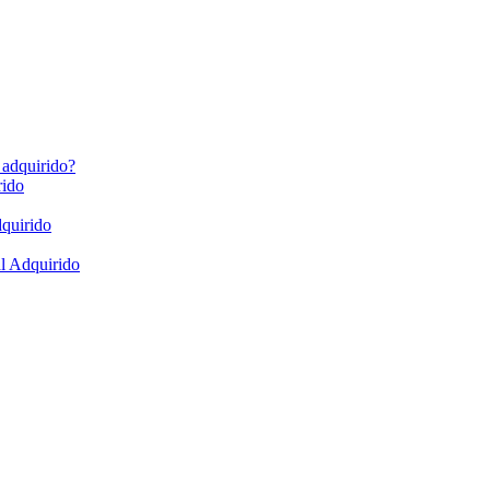
 adquirido?
rido
dquirido
al Adquirido