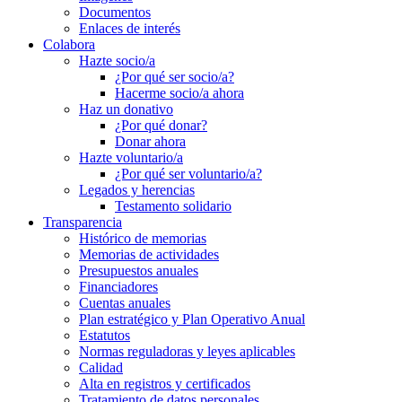
Documentos
Enlaces de interés
Colabora
Hazte socio/a
¿Por qué ser socio/a?
Hacerme socio/a ahora
Haz un donativo
¿Por qué donar?
Donar ahora
Hazte voluntario/a
¿Por qué ser voluntario/a?
Legados y herencias
Testamento solidario
Transparencia
Histórico de memorias
Memorias de actividades
Presupuestos anuales
Financiadores
Cuentas anuales
Plan estratégico y Plan Operativo Anual
Estatutos
Normas reguladoras y leyes aplicables
Calidad
Alta en registros y certificados
Tratamiento de datos personales