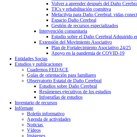
Volver a aprender después del Daño Cerebra
TICs y rehabilitación cognitiva
Mefacilyta para Daño Cerebral: vidas conect
Espacio Daño Cerebral
Gestión de recursos especializados
Intervención comunitaria
Estudio sobre el Daño Cerebral Adquirido 
Extensión del Movimiento Asociativo
Plan de Fortalecimiento Asociativo 24/25
Apoyo en la pandemia de COVID-19
Entidades Socias
Estudios y publicaciones
Cuadernos FEDACE
Guías de orientación para familiares
Observatorio Estatal de Daño Cerebral
Estudios sobre Daño Cerebral
Resúmenes ejecutivos de los estudios
Infografías de estudios
Inventario de recursos
Infórmate
Boletín informativo
Agenda de actividades
Noticias
Vídeos
Imágenes