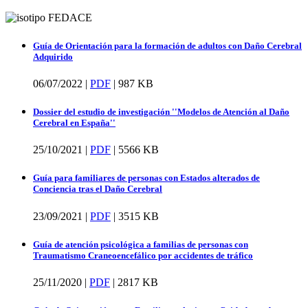
Guía de Orientación para la formación de adultos con Daño Cerebral
Adquirido
06/07/2022 |
PDF
|
987 KB
Dossier del estudio de investigación ''Modelos de Atención al Daño
Cerebral en España''
25/10/2021 |
PDF
|
5566 KB
Guía para familiares de personas con Estados alterados de
Conciencia tras el Daño Cerebral
23/09/2021 |
PDF
|
3515 KB
Guía de atención psicológica a familias de personas con
Traumatismo Craneoencefálico por accidentes de tráfico
25/11/2020 |
PDF
|
2817 KB