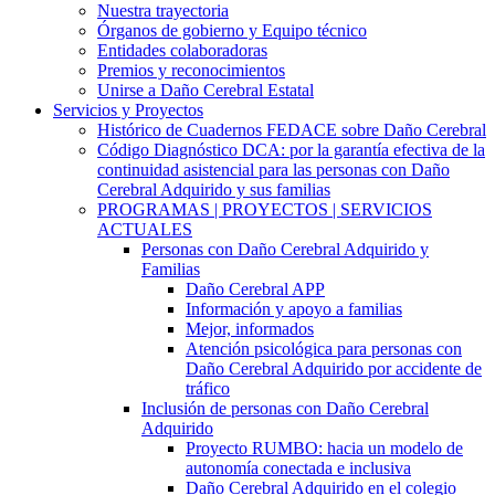
Nuestra trayectoria
Órganos de gobierno y Equipo técnico
Entidades colaboradoras
Premios y reconocimientos
Unirse a Daño Cerebral Estatal
Servicios y Proyectos
Histórico de Cuadernos FEDACE sobre Daño Cerebral
Código Diagnóstico DCA: por la garantía efectiva de la
continuidad asistencial para las personas con Daño
Cerebral Adquirido y sus familias
PROGRAMAS | PROYECTOS | SERVICIOS
ACTUALES
Personas con Daño Cerebral Adquirido y
Familias
Daño Cerebral APP
Información y apoyo a familias
Mejor, informados
Atención psicológica para personas con
Daño Cerebral Adquirido por accidente de
tráfico
Inclusión de personas con Daño Cerebral
Adquirido
Proyecto RUMBO: hacia un modelo de
autonomía conectada e inclusiva
Daño Cerebral Adquirido en el colegio